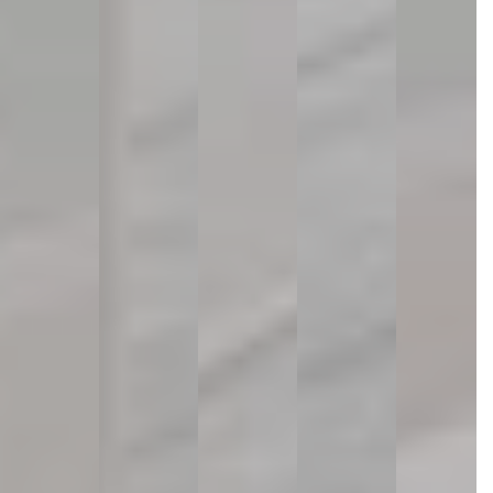
T
E
N
D
E
D
A
S
O
L
E