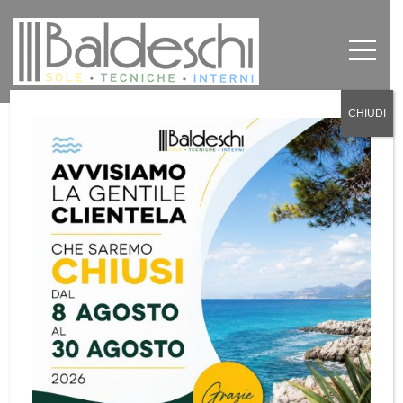
CHIUDI
Riscaldatori elettrici ad infrarossi
by
Baldeschi
in
Accessori
0