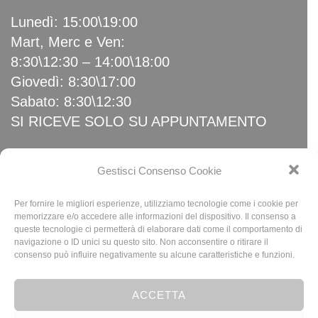
Lunedì: 15:00\19:00
Mart, Merc e Ven:
8:30\12:30 – 14:00\18:00
Giovedì: 8:30\17:00
Sabato: 8:30\12:30
SI RICEVE SOLO SU APPUNTAMENTO
Link Utili
Gestisci Consenso Cookie
Per fornire le migliori esperienze, utilizziamo tecnologie come i cookie per
Home
memorizzare e/o accedere alle informazioni del dispositivo. Il consenso a
queste tecnologie ci permetterà di elaborare dati come il comportamento di
News
navigazione o ID unici su questo sito. Non acconsentire o ritirare il
Privacy Policy
consenso può influire negativamente su alcune caratteristiche e funzioni.
Cookie Policy (UE)
ACCETTA