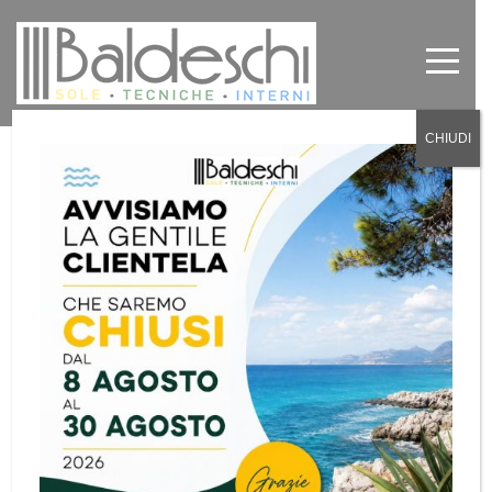
CHIUDI
Tende a Rullo
by
Baldeschi
in
Tende tecniche
0