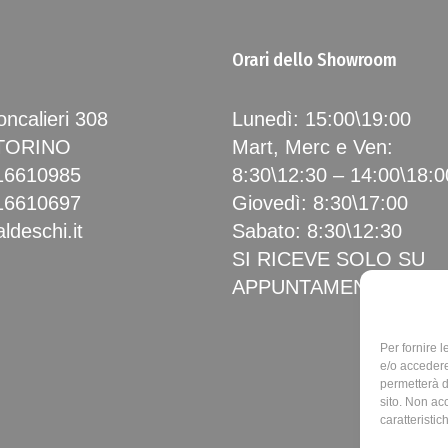
Orari dello Showroom
ncalieri 308
Lunedì: 15:00\19:00
 TORINO
Mart, Merc e Ven:
16610985
8:30\12:30 – 14:00\18:0
16610697
Giovedì: 8:30\17:00
ldeschi.it
Sabato: 8:30\12:30
SI RICEVE SOLO SU
APPUNTAMENTO
Per fornire 
e/o accedere
permetterà d
sito. Non ac
caratteristic