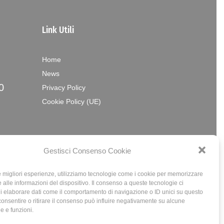
Link Utili
Home
News
0
Privacy Policy
Cookie Policy (UE)
Gestisci Consenso Cookie
le migliori esperienze, utilizziamo tecnologie come i cookie per memorizzare
 alle informazioni del dispositivo. Il consenso a queste tecnologie ci
i elaborare dati come il comportamento di navigazione o ID unici su questo
consentire o ritirare il consenso può influire negativamente su alcune
he e funzioni.