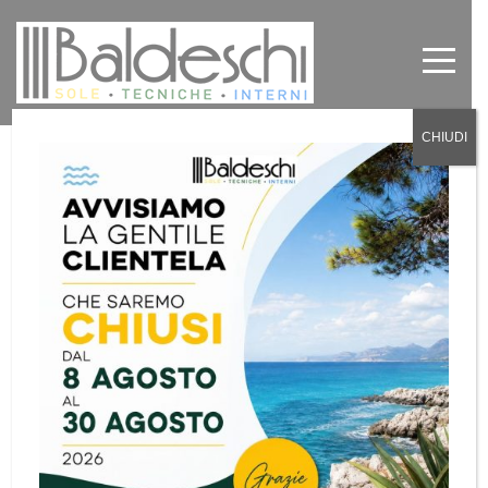
CHIUDI
Gazebi Torino
by
Baldeschi
in
News
,
Senza categoria
0
Gazebi Torino
Tra le tende per esterni firmate Baldeschi, le tende
gazebo rappresentano la soluzione ideale per