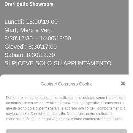
Orari dello Showroom
Lunedì: 15:00\19:00
Mart, Merc e Ven:
8:30\12:30 – 14:00\18:00
Giovedì: 8:30\17:00
Sabato: 8:30\12:30
SI RICEVE SOLO SU APPUNTAMENTO
Link Utili
Gestisci Consenso Cookie
Per fornire le migliori esperienze, utilizziamo tecnologie come i cookie per
Home
memorizzare e/o accedere alle informazioni del dispositivo. Il consenso a
queste tecnologie ci permetterà di elaborare dati come il comportamento di
News
navigazione o ID unici su questo sito. Non acconsentire o ritirare il
Privacy Policy
consenso può influire negativamente su alcune caratteristiche e funzioni.
Cookie Policy (UE)