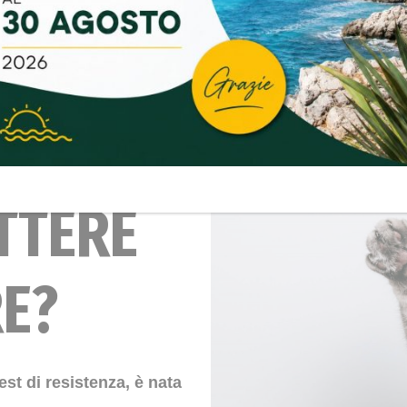
 E
TTERE
RE?
st di resistenza, è nata