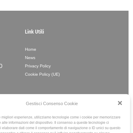
Link Utili
Home
News
0
Privacy Policy
Cookie Policy (UE)
Gestisci Consenso Cookie
le migliori esperienze, utilizziamo tecnologie come i cookie per memorizzare
 alle informazioni del dispositivo. Il consenso a queste tecnologie ci
i elaborare dati come il comportamento di navigazione o ID unici su questo