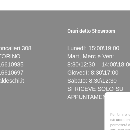
Orari dello Showroom
ncalieri 308
Lunedì: 15:00\19:00
 TORINO
Mart, Merc e Ven:
16610985
8:30\12:30 – 14:00\18:0
16610697
Giovedì: 8:30\17:00
ldeschi.it
Sabato: 8:30\12:30
SI RICEVE SOLO SU
APPUNTAMENTO
Per fornire 
e/o accedere
permetterà d