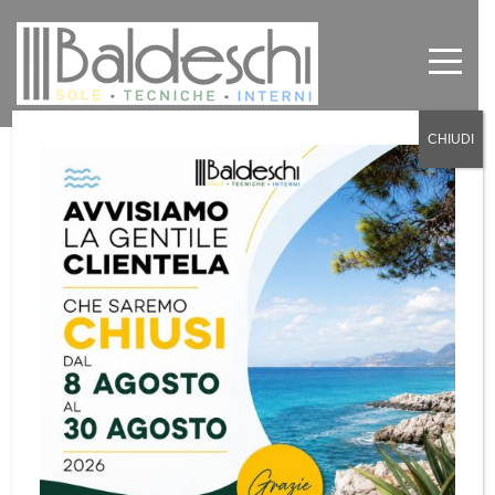
CHIUDI
Rottamazione tende da sole
provincia Torino
by
Baldeschi
in
News
,
Senza categoria
0
Rottamazione Tende da
sole provincia Torino