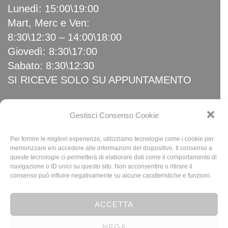
Lunedì: 15:00\19:00
Mart, Merc e Ven:
8:30\12:30 – 14:00\18:00
Giovedì: 8:30\17:00
Sabato: 8:30\12:30
SI RICEVE SOLO SU APPUNTAMENTO
Link Utili
Gestisci Consenso Cookie
Per fornire le migliori esperienze, utilizziamo tecnologie come i cookie per
Home
memorizzare e/o accedere alle informazioni del dispositivo. Il consenso a
queste tecnologie ci permetterà di elaborare dati come il comportamento di
News
navigazione o ID unici su questo sito. Non acconsentire o ritirare il
Privacy Policy
consenso può influire negativamente su alcune caratteristiche e funzioni.
Cookie Policy (UE)
ACCETTA
NEGA