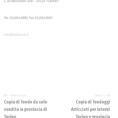
C.so Moncalieri 308 – 10133 TORINO
Tel. 0116610985 Fax 0116610697
info@baldeschi.it
PREVIOUS
NEXT
Copia di Tende da sole
Copia di Tendaggi
vendita in provincia di
Arricciati per interni
Torino
Torino e provincia