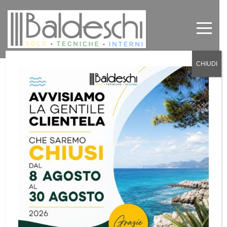
CHIUDI
Tende per architetti a Moncalieri e
Chieri
by
Baldeschi
in
News
0
Tende per
architetti a