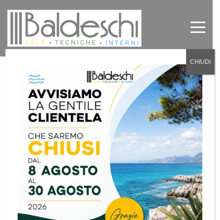
CHIUDI
Tende tecniche avvolgibili
Resstende a Torino
by
Baldeschi
in
News
,
Senza categoria
0
La ditta Baldeschi Vi propone le tende tecniche
avvolgibili della ditta Resstende, tende
motorizzate di grande bellezza e praticità.