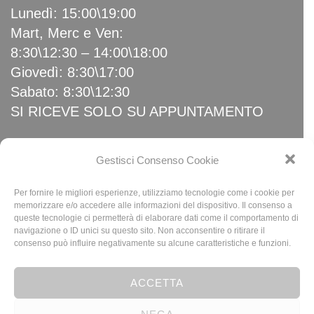
Lunedì: 15:00\19:00
Mart, Merc e Ven:
8:30\12:30 – 14:00\18:00
Giovedì: 8:30\17:00
Sabato: 8:30\12:30
SI RICEVE SOLO SU APPUNTAMENTO
Link Utili
Gestisci Consenso Cookie
Per fornire le migliori esperienze, utilizziamo tecnologie come i cookie per
Home
memorizzare e/o accedere alle informazioni del dispositivo. Il consenso a
queste tecnologie ci permetterà di elaborare dati come il comportamento di
News
navigazione o ID unici su questo sito. Non acconsentire o ritirare il
Privacy Policy
consenso può influire negativamente su alcune caratteristiche e funzioni.
Cookie Policy (UE)
ACCETTA