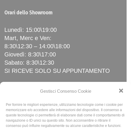
Orari dello Showroom
Lunedì: 15:00\19:00
Mart, Merc e Ven:
8:30\12:30 – 14:00\18:00
Giovedì: 8:30\17:00
Sabato: 8:30\12:30
SI RICEVE SOLO SU APPUNTAMENTO
Link Utili
Gestisci Consenso Cookie
Per fornire le migliori esperienze, utilizziamo tecnologie come i cookie per
Home
memorizzare e/o accedere alle informazioni del dispositivo. Il consenso a
queste tecnologie ci permetterà di elaborare dati come il comportamento di
News
navigazione o ID unici su questo sito. Non acconsentire o ritirare il
Privacy Policy
consenso può influire negativamente su alcune caratteristiche e funzioni.