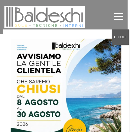
CHIUDI
Pensiline e pergole a Torino e
provincia
by
Baldeschi
in
News
,
Senza categoria
0
Baldeschi di Torino è una ditta di grande
esperienza nel campo delle pensiline in
policarbonato, pergolati e terrazze verandate.