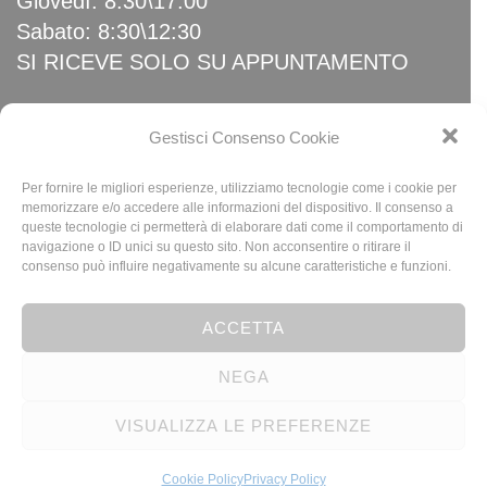
Giovedì: 8:30\17:00
Sabato: 8:30\12:30
SI RICEVE SOLO SU APPUNTAMENTO
Link Utili
Gestisci Consenso Cookie
Per fornire le migliori esperienze, utilizziamo tecnologie come i cookie per
Home
memorizzare e/o accedere alle informazioni del dispositivo. Il consenso a
queste tecnologie ci permetterà di elaborare dati come il comportamento di
News
navigazione o ID unici su questo sito. Non acconsentire o ritirare il
Privacy Policy
consenso può influire negativamente su alcune caratteristiche e funzioni.
Cookie Policy (UE)
ACCETTA
NEGA
© 2023 Baldeschi SRL - P.I. 00795230010 | N. REA 454603 - Design By
VISUALIZZA LE PREFERENZE
R.M.Web
Cookie Policy
Privacy Policy