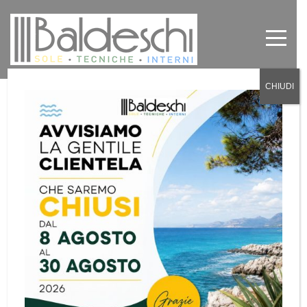
CHIUDI
Pensiline e Pergolati a Torino e
provincia
by
Baldeschi
in
News
,
Senza categoria
0
Tutti i modelli che la ditta Baldeschi installa sono
realizzati su misura. La nostra ditta possiede una
grande esperienza nel settore delle pensiline in
policarbonato, pergole e terrazze verandate.