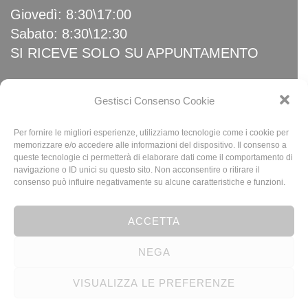
Giovedì: 8:30\17:00
Sabato: 8:30\12:30
SI RICEVE SOLO SU APPUNTAMENTO
Link Utili
Gestisci Consenso Cookie
Per fornire le migliori esperienze, utilizziamo tecnologie come i cookie per
Home
memorizzare e/o accedere alle informazioni del dispositivo. Il consenso a
queste tecnologie ci permetterà di elaborare dati come il comportamento di
News
navigazione o ID unici su questo sito. Non acconsentire o ritirare il
Privacy Policy
consenso può influire negativamente su alcune caratteristiche e funzioni.
Cookie Policy (UE)
ACCETTA
NEGA
© 2023 Baldeschi SRL - P.I. 00795230010 | N. REA 454603 - Design By
VISUALIZZA LE PREFERENZE
R.M.Web