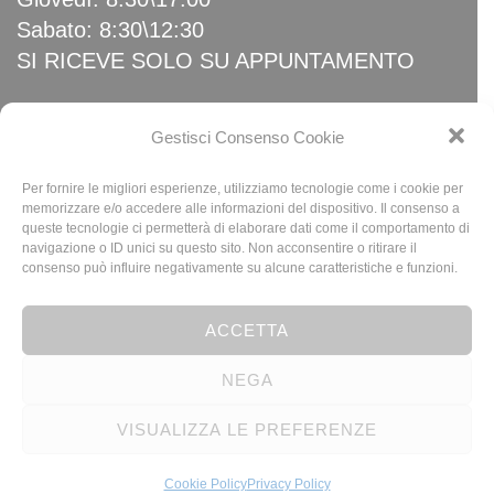
Sabato: 8:30\12:30
SI RICEVE SOLO SU APPUNTAMENTO
Link Utili
Gestisci Consenso Cookie
Per fornire le migliori esperienze, utilizziamo tecnologie come i cookie per
Home
memorizzare e/o accedere alle informazioni del dispositivo. Il consenso a
queste tecnologie ci permetterà di elaborare dati come il comportamento di
News
navigazione o ID unici su questo sito. Non acconsentire o ritirare il
Privacy Policy
consenso può influire negativamente su alcune caratteristiche e funzioni.
Cookie Policy (UE)
ACCETTA
NEGA
© 2023 Baldeschi SRL - P.I. 00795230010 | N. REA 454603 - Design By
VISUALIZZA LE PREFERENZE
R.M.Web
Cookie Policy
Privacy Policy