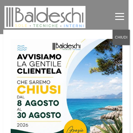
CHIUDI
Tende a rullo oscuranti vendita a
Torino e provincia
by
Baldeschi
in
News
,
Senza categoria
0
La ditta Baldeschi, con la sua grande esperienza
nel settore, progetta e installa su misura tende a
rullo in tessuto e in pvc, in grado di avvolgersi
all’interno del rullo e scomparire alla vista, per