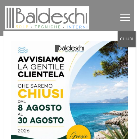
CHIUDI
Tende da sole vendita in provincia
di Torino
by
Baldeschi
in
News
0
Vendita tende
da sole Torino