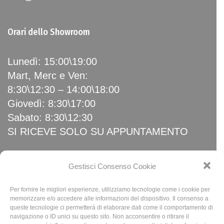
Orari dello Showroom
Lunedì: 15:00\19:00
Mart, Merc e Ven:
8:30\12:30 – 14:00\18:00
Giovedì: 8:30\17:00
Sabato: 8:30\12:30
SI RICEVE SOLO SU APPUNTAMENTO
Link Utili
Gestisci Consenso Cookie
Per fornire le migliori esperienze, utilizziamo tecnologie come i cookie per
Home
memorizzare e/o accedere alle informazioni del dispositivo. Il consenso a
queste tecnologie ci permetterà di elaborare dati come il comportamento di
News
navigazione o ID unici su questo sito. Non acconsentire o ritirare il