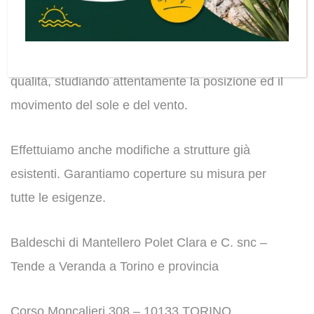
Baldeschi a Torino studia ed installa soluzioni
protettive all’ avanguardia con tende a veranda
molto resistenti, costruite con materiali di prima
qualità, studiando attentamente la posizione ed il
movimento del sole e del vento.
Effettuiamo anche modifiche a strutture già
esistenti. Garantiamo coperture su misura per
tutte le esigenze.
Baldeschi di Mantellero Polet Clara e C. snc –
Tende a Veranda a Torino e provincia
Corso Moncalieri 308 – 10133 TORINO