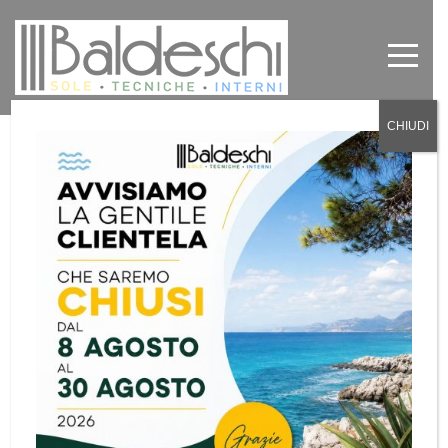
CHIUDI
Tende a Veranda a Torino e
provincia
by
Baldeschi
in
News
,
Senza categoria
0
La tenda a veranda è la soluzione perfetta per
sfruttare lo spazio di balconi e terrazzi in ogni
stagione dell’anno.