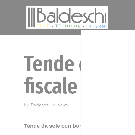
Tende da sol
fiscale 50% a
by
Baldeschi
in
News
Tende da sole con bonus detrazione fiscal