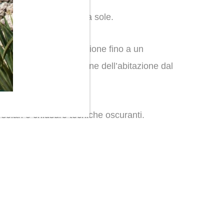
uire del bonus tende da sole.
ottenere questa agevolazione fino a un
i volte a proteggere zone dell’abitazione dal
 solari o chiusure tecniche oscuranti.