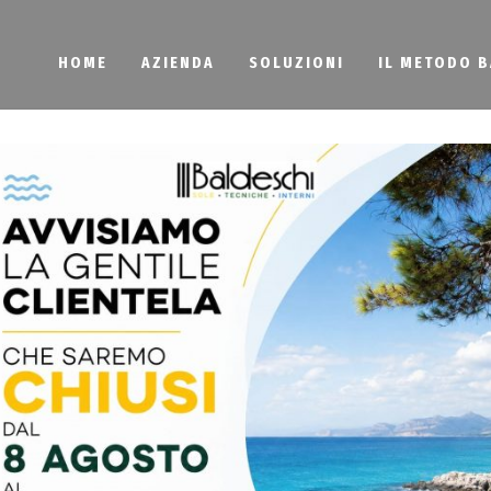
HOME
AZIENDA
SOLUZIONI
IL METODO 
e con bonus detr
 Torino
e 50% a Torino