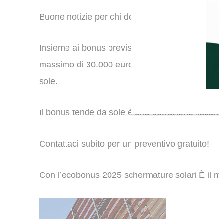
Buone notizie per chi deve cambiare le tende o
Insieme ai bonus previsti per la ristrutturazion
massimo di 30.000 euro valida per l’acquisto e 
sole.
Il bonus tende da sole è una detrazione fiscale
Contattaci subito per un preventivo gratuito!
Con l’ecobonus 2025 schermature solari È il 