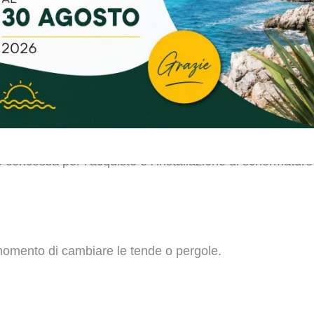
 le schermature solari. Nel 2025 infatti è possibile usufr
e edilizia e l’efficientamento energetico, si potrà infatti 
l’installazione di schermature solari o chiusure oscurant
 concessa per l’acquisto e l’installazione di schermature
momento di cambiare le tende o pergole.