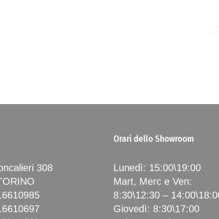
Orari dello Showroom
ncalieri 308
Lunedì: 15:00\19:00
 TORINO
Mart, Merc e Ven:
16610985
8:30\12:30 – 14:00\18:0
16610697
Giovedì: 8:30\17:00