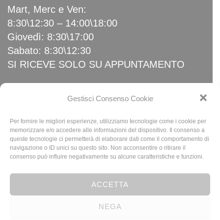
Mart, Merc e Ven:
8:30\12:30 – 14:00\18:00
Giovedì: 8:30\17:00
Sabato: 8:30\12:30
SI RICEVE SOLO SU APPUNTAMENTO
Link Utili
Gestisci Consenso Cookie
Per fornire le migliori esperienze, utilizziamo tecnologie come i cookie per
Home
memorizzare e/o accedere alle informazioni del dispositivo. Il consenso a
queste tecnologie ci permetterà di elaborare dati come il comportamento di
News
navigazione o ID unici su questo sito. Non acconsentire o ritirare il
Privacy Policy
consenso può influire negativamente su alcune caratteristiche e funzioni.
Cookie Policy (UE)
ACCETTA
NEGA
© 2023 Baldeschi SRL - P.I. 00795230010 | N. REA 454603 - Design By