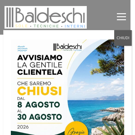
CHIUDI
Tende da sole con ecobonus 50% a
Torino
by
Baldeschi
in
News
0
Tende da sole con ecobonus 50% a Torino
Per il tuo acquisto di tende da sole e pergole una
buona notizia. Ad oggi rientra nell’Ecobonus come