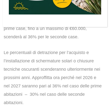
detrazione IRPEF con percentuali applicabili pari
al 36% o al 50%. Nel 2025 la sostituzione delle
tende e tapparelle resterà del 50% solo per le
prime case, fino a un massimo di €60.000,
scenderà al 36% per le seconde case.
Le percentuali di detrazione per l’acquisto e
l’installazione di schermature solari o chiusure
tecniche oscuranti scenderanno ulteriormente nei
prossimi anni. Approffitta ora perché nel 2026 e
nel 2027 saranno pari al 36% nel caso delle prime
abitazioni – 30% nel caso delle seconde
abitazioni.