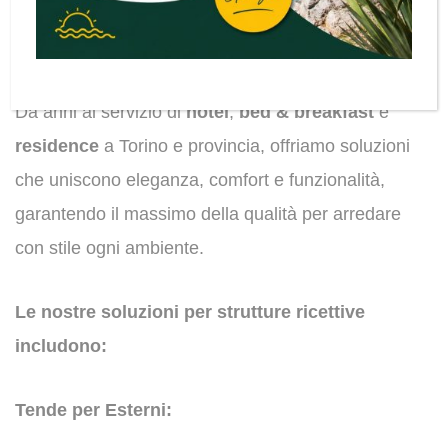
Da
Baldeschi
, siamo specializzati nella vendita e
nella realizzazione di tende e tendaggi su misura,
per esterni e interni, ideali per il settore
hotellerie
.
Da anni al servizio di
hotel
,
bed & breakfast
e
residence
a Torino e provincia, offriamo soluzioni
che uniscono eleganza, comfort e funzionalità,
garantendo il massimo della qualità per arredare
con stile ogni ambiente.
Le nostre soluzioni per strutture ricettive
includono:
Tende per Esterni: