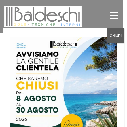
CHIUDI
Tende da sole e Tende per esterni
per Hotel Alberghi Bed and
breakfast Torino
by
Baldeschi
in
News
0
Tende da sole e Tende per esterni per Hotel,
Alberghi, Bed and breakfast Torino