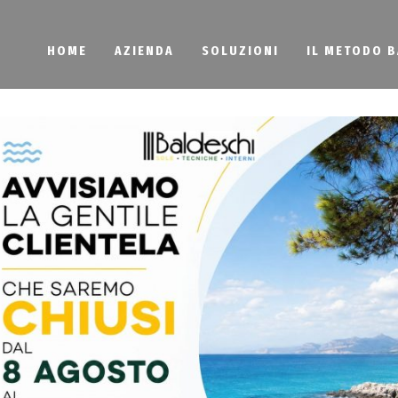
HOME
AZIENDA
SOLUZIONI
IL METODO 
erni e Tendaggi
e a Torino
ellerie a Torino