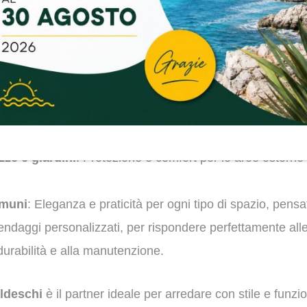
ende e tendaggi per esterni, con una specializzazione nel f
dence
. Con sede a Torino, offriamo prodotti resistenti e d
spiti, tutto l’anno.
e includono:
ze e giardini
: Protezione e comfort per le aree esterne d
omuni
: Eleganza e praticità per ogni tipo di spazio, pensat
endaggi personalizzati, per rispondere perfettamente alle
 durabilità e alla manutenzione.
ldeschi
è il partner ideale per arredare con stile e funzion