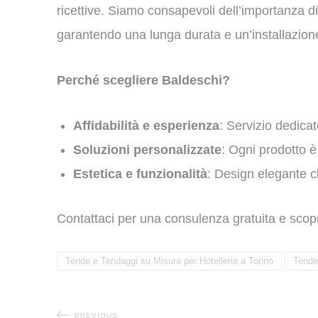
ricettive. Siamo consapevoli dell’importanza di 
garantendo una lunga durata e un’installazion
Perché scegliere Baldeschi?
Affidabilità e esperienza
: Servizio dedica
Soluzioni personalizzate
: Ogni prodotto è
Estetica e funzionalità
: Design elegante ch
Contattaci per una consulenza gratuita e scopr
Tende e Tendaggi su Misura per Hotellerie a Torino
Tende 
PREVIOUS