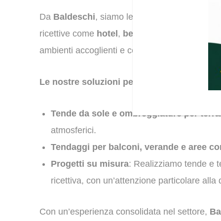
Da
Baldeschi
, siamo leader nella vendita di t
ricettive come
hotel
,
bed & breakfast
e
resi
ambienti accoglienti e confortevoli per i vostri o
Le nostre soluzioni per il settore hotelleri
Tende da sole e ombreggiature per terraz
atmosferici.
Tendaggi per balconi, verande e aree c
Progetti su misura
: Realizziamo tende e t
ricettiva, con un’attenzione particolare alla
Con un’esperienza consolidata nel settore,
Ba