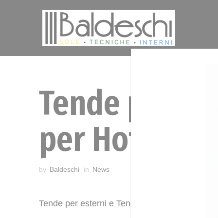
Tende per est
per Hotelleri
by
Baldeschi
in
News
Tende per esterni e Tendaggi su Misura per Hot