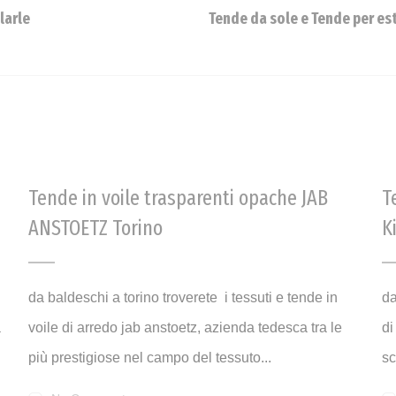
larle
Tende da sole e Tende per es
Tende in voile trasparenti opache JAB
T
ANSTOETZ Torino
K
da baldeschi a torino troverete i tessuti e tende in
da
a
voile di arredo jab anstoetz, azienda tedesca tra le
di
più prestigiose nel campo del tessuto...
sc