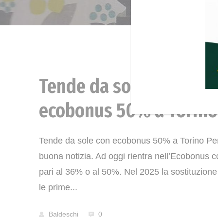
Tende da sole con
News
ecobonus 50% a Torino
Tende da sole con ecobonus 50% a Torino Per i
buona notizia. Ad oggi rientra nell’Ecobonus 
pari al 36% o al 50%. Nel 2025 la sostituzione
le prime...
Baldeschi
0