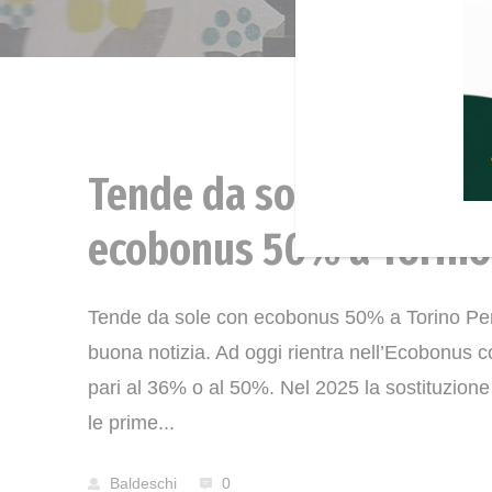
Tende da sole con
News
ecobonus 50% a Torino
Tende da sole con ecobonus 50% a Torino Per i
buona notizia. Ad oggi rientra nell’Ecobonus 
pari al 36% o al 50%. Nel 2025 la sostituzione
le prime...
Baldeschi
0