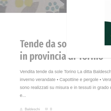
Tende da sole vendita
News
in provincia di Torino
Vendita tende da sole Torino La ditta Baldesch
inverno verandate • Capottine e pergole • Ver
sono realizzati su misura e in tessuti in grado 
e...
Baldeschi
0