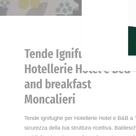
Tende Ignifughe per
News
Hotellerie Hotel e Bed
and breakfast
Moncalieri
Tende Ignifughe per Hotellerie Hotel e B&B a T
sicurezza della tua struttura ricettiva. Baldes