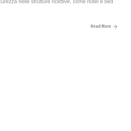
curezza nelle strutture ricettive, come hotel e bed
Read More