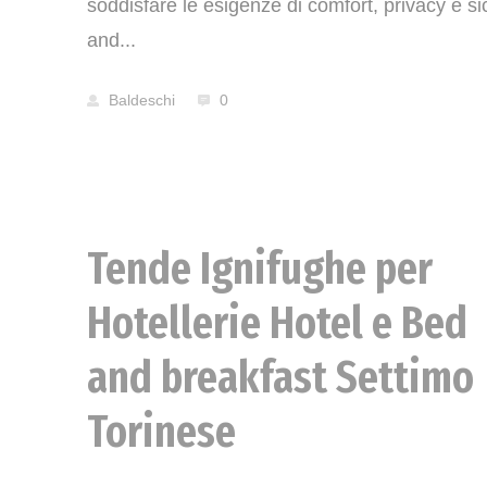
soddisfare le esigenze di comfort, privacy e si
and...
Baldeschi
0
Tende Ignifughe per
News
Hotellerie Hotel e Bed
and breakfast Settimo
Torinese