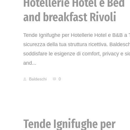
Hotellerie Hotel e Bed
and breakfast Rivoli
Tende Ignifughe per Hotellerie Hotel e B&B a T
sicurezza della tua struttura ricettiva. Baldes
soddisfare le esigenze di comfort, privacy e si
and...
Baldeschi
0
Tende Ignifughe per
News