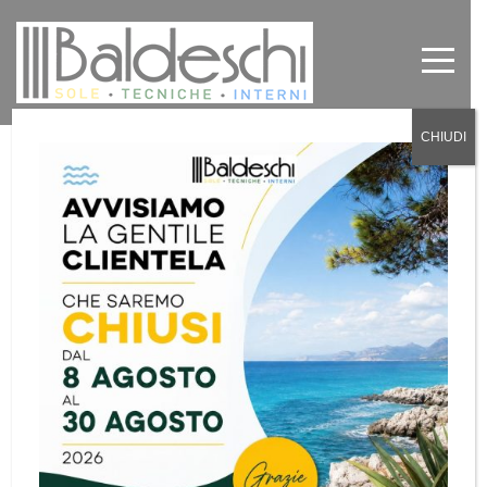
CHIUDI
Tende Ignifughe per Hotellerie
Hotel e Bed and breakfast Torino
by
Baldeschi
in
News
0
Tende Ignifughe per Hotellerie Hotel e B&B a
Torino
Soluzioni complete per il comfort e la