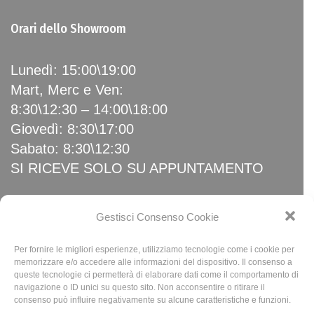
Orari dello Showroom
Lunedì: 15:00\19:00
Mart, Merc e Ven:
8:30\12:30 – 14:00\18:00
Giovedì: 8:30\17:00
Sabato: 8:30\12:30
SI RICEVE SOLO SU APPUNTAMENTO
Link Utili
Gestisci Consenso Cookie
Per fornire le migliori esperienze, utilizziamo tecnologie come i cookie per
Home
memorizzare e/o accedere alle informazioni del dispositivo. Il consenso a
queste tecnologie ci permetterà di elaborare dati come il comportamento di
News
navigazione o ID unici su questo sito. Non acconsentire o ritirare il
Privacy Policy
consenso può influire negativamente su alcune caratteristiche e funzioni.